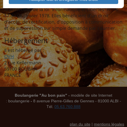
Les informations recueillies sur les sites bénéficient de
la protection de la loi "Informatique et Libertés" n° 78-
17 du 06 janvier 1978. Elles bénéficient d'un droit
d'accès, de rectification, d'opposition à communication
et de suppression sur simple demande par courrier.
Hébergement
Il est hébergé par :
OVH
2 rue Kellermann
59100 ROUBAIX
FRANCE
Boulangerie "Au bon pain" -
modèle de site Internet
: boulangerie
-
8 avenue Pierre-Gilles de Gennes - 81000 ALBI -
Tél.
05.63.760.888
plan du site
|
mentions légales