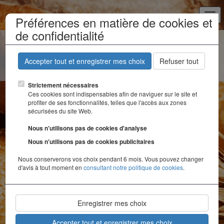
Togg
Préférences en matière de cookies et
navi
de confidentialité
Au bon pain
Accepter tout et enregistrer mes choix
Refuser tout
Strictement nécessaires
Ces cookies sont indispensables afin de naviguer sur le site et
Création
profiter de ses fonctionnalités, telles que l'accès aux zones
sécurisées du site Web.
Ce site a été réalisé avec
jeboostemaboite
™.
Nous n'utilisons pas de cookies d'analyse
Confidentialité
Nous n'utilisons pas de cookies publicitaires
Ce site n'enregistre pas d'informations personnelles
Nous conserverons vos choix pendant 6 mois. Vous pouvez changer
d'avis à tout moment en
consultant notre politique de cookies
.
permettant l'identification, à l'exception des
formulaires que l'utilisateur est libre de remplir. Ces
informations ne seront pas utilisées sans votre accord,
nous les utiliserons seulement pour vous adresser des
Enregistrer mes choix
courriers, des brochures, des devis ou vous contacter.
Accepter tout et enregistrer mes choix